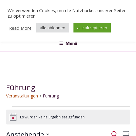
Zum
Wir verwenden Cookies, um die Nutzbarkeit unserer Seiten
Inhalt
Veranstaltungen
zu optimieren.
springen
Das Klärwerk
Read More
alle ablehnen
alle akzeptieren
Menü
Führung
Veranstaltungen
Führung
Veranstaltungen
Es wurden keine Ergebnisse gefunden.
H
i
n
Anstehende
V
V
S
w