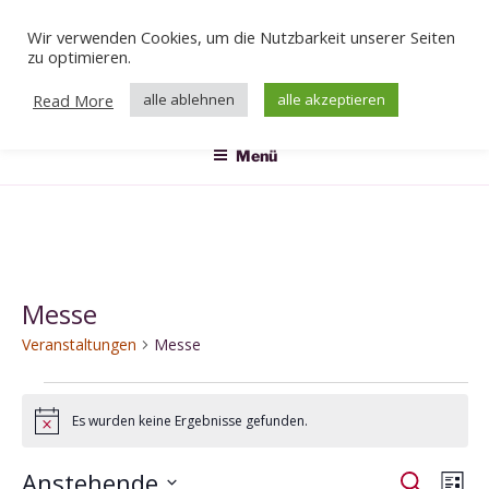
Zum
Wir verwenden Cookies, um die Nutzbarkeit unserer Seiten
Inhalt
Veranstaltungen
zu optimieren.
springen
Das Klärwerk
Read More
alle ablehnen
alle akzeptieren
Menü
Messe
Veranstaltungen
Messe
Veranstaltungen
Es wurden keine Ergebnisse gefunden.
H
i
n
Anstehende
V
V
S
w