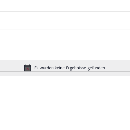
Es wurden keine Ergebnisse gefunden.
H
i
n
w
e
i
s