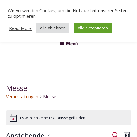
Zum
Wir verwenden Cookies, um die Nutzbarkeit unserer Seiten
Inhalt
Veranstaltungen
zu optimieren.
springen
Das Klärwerk
Read More
alle ablehnen
alle akzeptieren
Menü
Messe
Veranstaltungen
Messe
Veranstaltungen
Es wurden keine Ergebnisse gefunden.
H
i
n
Anstehende
V
V
S
w