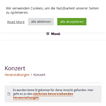
Zum
Wir verwenden Cookies, um die Nutzbarkeit unserer Seiten
Inhalt
Veranstaltungen
zu optimieren.
springen
Das Klärwerk
Read More
alle ablehnen
alle akzeptieren
Menü
Konzert
Veranstaltungen
Konzert
Veranstaltungen
Es wurden keine Ergebnisse für diese Ansicht gefunden. Hier
geht es zu den
nächsten bevorstehenden
H
Veranstaltungen
.
i
n