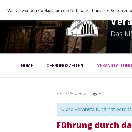
Zum
Inhalt
Wir verwenden Cookies, um die Nutzbarkeit unserer Seiten zu o
springen
Ver
Das Kl
HOME
ÖFFNUNGSZEITEN
VERANSTALTUNG
« Alle Veranstaltungen
Diese Veranstaltung hat bereits
Führung durch das