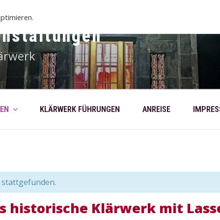
ptimieren.
anstaltungen
ärwerk
EN
KLÄRWERK FÜHRUNGEN
ANREISE
IMPRE
 stattgefunden.
 historische Klärwerk mit Lass