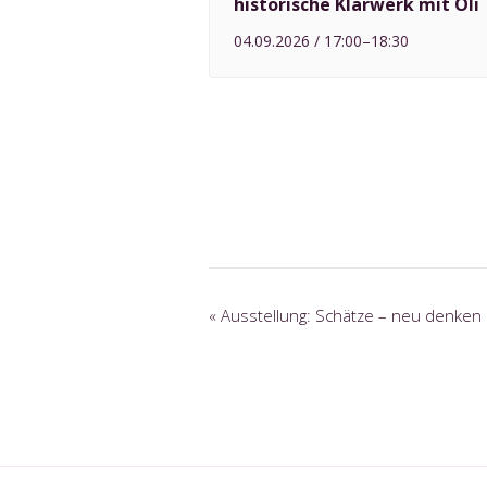
historische Klärwerk mit Oli
04.09.2026 / 17:00
–
18:30
V
«
Ausstellung: Schätze – neu denken
e
r
a
n
s