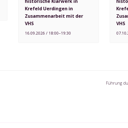
historische Klärwerk in
histo
Krefeld Uerdingen in
Kref
Zusammenarbeit mit der
Zusa
VHS
VHS
16.09.2026 / 18:00
–
19:30
07.10.
Führung dur