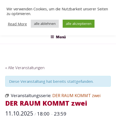
Zum
Wir verwenden Cookies, um die Nutzbarkeit unserer Seiten
Inhalt
Veranstaltungen
zu optimieren.
springen
Das Klärwerk
Read More
alle ablehnen
alle akzeptieren
Menü
« Alle Veranstaltungen
Diese Veranstaltung hat bereits stattgefunden.
Veranstaltungsserie:
DER RAUM KOMMT zwei
DER RAUM KOMMT zwei
11.10.2025
18:00
23:59
/
–