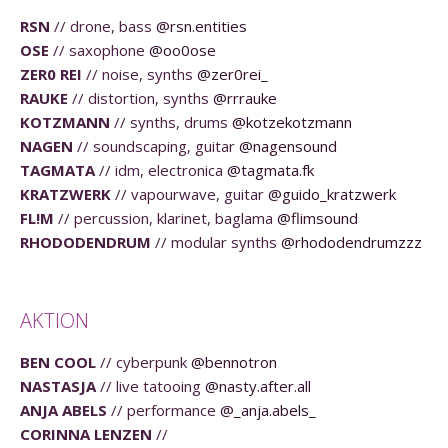
RSN
// drone, bass
@rsn.entities
OSE
// saxophone
@oo0ose
ZER0 REI
// noise, synths
@zer0rei_
RAUKE
// distortion, synths
@rrrauke
KOTZMANN
// synths, drums
@kotzekotzmann
NAGEN
// soundscaping, guitar
@nagensound
TAGMATA
// idm, electronica
@tagmata.fk
KRATZWERK
// vapourwave, guitar
@guido_kratzwerk
FL!M
// percussion, klarinet, baglama
@flimsound
RHODODENDRUM
// modular synths
@rhododendrumzzz
AKTION
BEN COOL
// cyberpunk
@bennotron
NASTASJA
// live tatooing
@nasty.after.all
ANJA ABELS
// performance
@_anja.abels_
CORINNA LENZEN
//