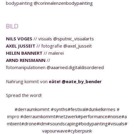
bodypainting
@corinnalenzenbodypainting
BILD
NILS VOGES
// visuals
@sputnic_visualarts
AXEL JUSSEIT
// fotografie
@axel_jusseit
HELEN
BANNERT
// malerei
ARND RENSMANN
//
fotomanipulationen
@aaarned.digitaldisordered
Nahrung kommt von
eäte!
@eate_by_bender
Spread the word!
#derraumkommt
#synths
#festival
#dunkelkirmes
#
impro
#derraumkommt
#netzwerk
#performance
#noise
#a
mbient
#drone
#idm
#soundscaping
#bodypainting
#visuals
#
vapourwave
#cyberpunk