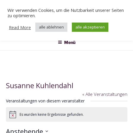
Zum
Wir verwenden Cookies, um die Nutzbarkeit unserer Seiten
Inhalt
Veranstaltungen
zu optimieren.
springen
Das Klärwerk
Read More
alle ablehnen
alle akzeptieren
Menü
Susanne Kuhlendahl
« Alle Veranstaltungen
Veranstaltungen von diesem veranstalter
Es wurden keine Ergebnisse gefunden.
H
i
n
Anstehende
w