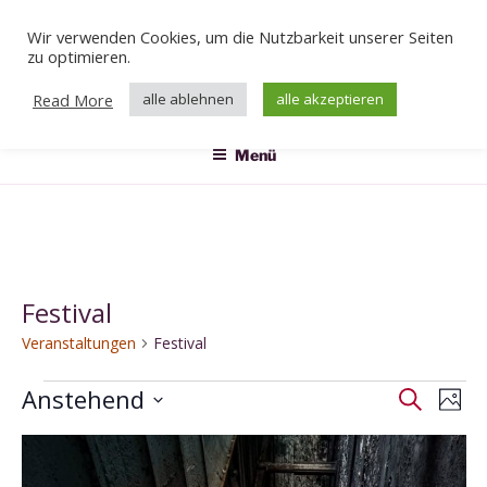
Zum
Wir verwenden Cookies, um die Nutzbarkeit unserer Seiten
Inhalt
Veranstaltungen
zu optimieren.
springen
Das Klärwerk
Read More
alle ablehnen
alle akzeptieren
Menü
Festival
Veranstaltungen
Festival
Veranstaltungen
Anstehend
V
V
S
F
e
u
e
D
o
L
c
r
r
a
t
h
i
a
o
t