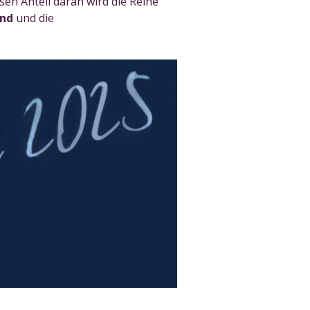
n Anteil daran wird die Reihe
und
und die