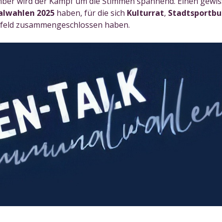
er wird der Kampf um die Stimmen spannend. Einen gewisse
lwahlen 2025
haben, für die sich
Kulturrat
,
Stadtsportb
efeld zusammengeschlossen haben.