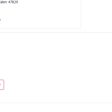
alen
47829
n