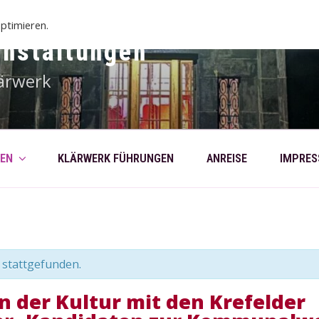
ptimieren.
anstaltungen
ärwerk
EN
KLÄRWERK FÜHRUNGEN
ANREISE
IMPRE
 stattgefunden.
 der Kultur mit den Krefelder