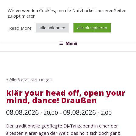
Zum
Wir verwenden Cookies, um die Nutzbarkeit unserer Seiten
Inhalt
Veranstaltungen
zu optimieren.
springen
Das Klärwerk
Read More
alle ablehnen
alle akzeptieren
Menü
« Alle Veranstaltungen
klär your head off, open your
mind, dance! Draußen
08.08.2026
09.08.2026
20:00
2:00
/
–
/
Der traditionelle gepflegte DJ-Tanzabend in einer der
ältesten Kläranlagen der Welt, das hört sich doch ganz