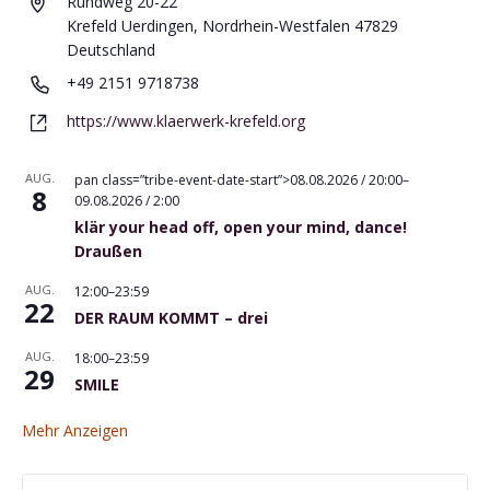
A
Rundweg 20-22
d
Krefeld Uerdingen,
Nordrhein-Westfalen
47829
r
Deutschland
e
T
‭+49 2151 9718738‬
s
e
W
s
https://www.klaerwerk-krefeld.org
l
e
e
e
b
f
AUG.
pan class=”tribe-event-date-start”>08.08.2026 / 20:00–
s
8
09.08.2026 / 2:00
o
e
n
klär your head off, open your mind, dance!
i
Draußen
t
e
AUG.
12:00
–
23:59
22
DER RAUM KOMMT – drei
AUG.
18:00
–
23:59
29
SMILE
Mehr Anzeigen