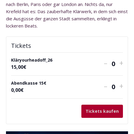
nach Berlin, Paris oder gar London an. Nichts da, nur
Krefeld hat es: Das zauberhafte Klärwerk, in dem sich einst
die Ausgüsse der ganzen Stadt sammelten, erklingt in
lockeren Beats.
Tickets
Kläryourheadoff_26
Verringe
Erh
–
+
A
15,00
€
der
die
n
Ticketan
Tick
z
Abendkasse 15€
Verringe
Erh
–
+
A
0,00
€
für
für
a
der
die
n
h
Kläryour
Klär
Ticketan
Tick
z
l
Tickets kaufen
für
für
a
h
Abendka
Abe
l