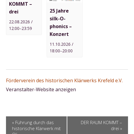
KOMMT –
25 Jahre
drei
silk-O-
22.08.2026 /
phonics –
12:00
23:59
–
Konzert
11.10.2026 /
18:00
20:00
–
Förderverein des historischen Klärwerks Krefeld e.V.
Veranstalter-Website anzeigen
V
«
Führung durch das
DER RAUM KOMMT –
e
historische Klärwerk mit
drei
»