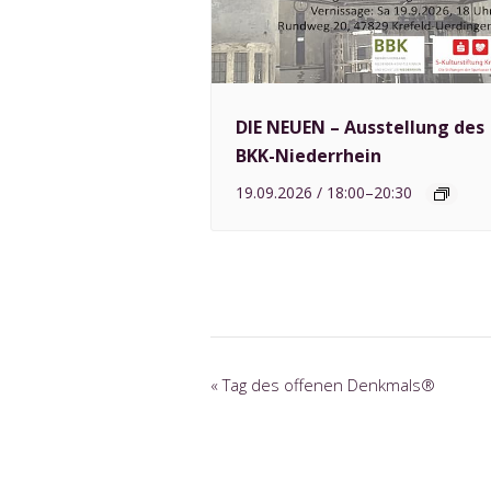
DIE NEUEN – Ausstellung des
BKK-Niederrhein
19.09.2026 / 18:00
–
20:30
V
«
Tag des offenen Denkmals®
e
r
a