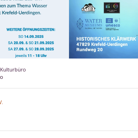
, Kulturbüro
ro
V.