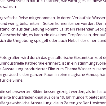
as Bewusstsein dafür zu stärken, wie wichtig es ist, diese S
bewahren.
ografische Reise mitgenommen, in deren Verlauf sie Wasser
nd wenig bekannten – Seiten kennenlernen werden. Denn Wa
tändlich aus der Leitung kommt. Es ist ein reißender Gebirg
Gletscherhöhle, es kann ein einzelner Tropfen sein, der auf 
er sich die Umgebung spiegelt oder auch Nebel, der einer La
otografien wird durch das gestalterische Gesamtkonzept de
ühindustrielle Kathedrale erinnert, ist in ein stimmungsvolle
die Ausstellung produzierter Film zum Thema Wasser zu se
rgeräusche den ganzen Raum in eine magische Atmosphäre.
für die Sinne.
e sehenswerten Bilder besser gezeigt werden, als im histor
urierte Industriedenkmal aus dem 19. Jahrhundert bietet mit 
ergewöhnliche Ausstellung, die in Zeiten großer Unsicherh