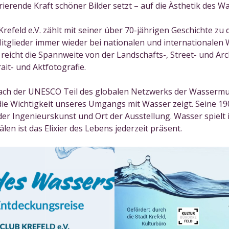
ierende Kraft schöner Bilder setzt – auf die Ästhetik des W
eld e.V. zählt mit seiner über 70-jährigen Geschichte zu d
itglieder immer wieder bei nationalen und internationalen
icht die Spannweite von der Landschafts-, Street- und Arch
ait- und Aktfotografie.
Dach der UNESCO Teil des globalen Netzwerks der Wassermu
ie Wichtigkeit unseres Umgangs mit Wasser zeigt. Seine 1
 der Ingenieurskunst und Ort der Ausstellung. Wasser spielt
len ist das Elixier des Lebens jederzeit präsent.