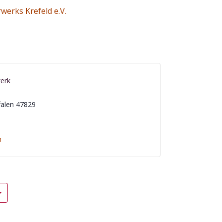
werks Krefeld e.V.
werk
alen
47829
n