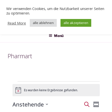
Zum
Wir verwenden Cookies, um die Nutzbarkeit unserer Seiten
Inhalt
Veranstaltungen
zu optimieren.
springen
Das Klärwerk
Read More
alle ablehnen
alle akzeptieren
Menü
Pharmart
Veranstaltungen
Es wurden keine Ergebnisse gefunden.
H
i
n
Anstehende
V
V
S
w
Z
e
e
u
e
D
i