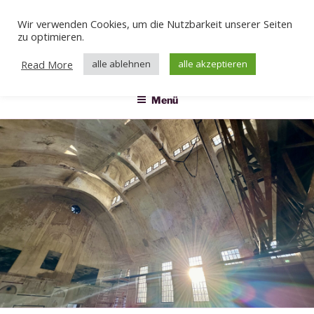
Zum
Wir verwenden Cookies, um die Nutzbarkeit unserer Seiten
Inhalt
Veranstaltungen
zu optimieren.
springen
Das Klärwerk
Read More
alle ablehnen
alle akzeptieren
Menü