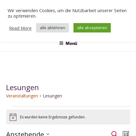
Zum
Wir verwenden Cookies, um die Nutzbarkeit unserer Seiten
Inhalt
Veranstaltungen
zu optimieren.
springen
Das Klärwerk
Read More
alle ablehnen
alle akzeptieren
Menü
Lesungen
Veranstaltungen
Lesungen
Veranstaltungen
Es wurden keine Ergebnisse gefunden.
H
i
n
Anstehende
V
V
S
w