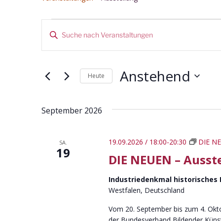
Veranstaltungen
V
B
e
i
t
r
t
Anstehend
Heute
a
e
S
D
n
c
a
September 2026
s
h
t
l
u
t
ü
m
19.09.2026 / 18:00
-
20:30
DIE NE
SA.
a
s
19
w
DIE NEUEN – Ausst
s
ä
l
e
h
Industriedenkmal historisches
t
l
l
Westfalen, Deutschland
w
e
u
o
Vom 20. September bis zum 4. Okto
n
r
der Bundesverband Bildender Künstl