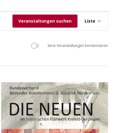
V
Veranstaltungen suchen
Liste
e
r
a
Serie Veranstaltungen kondensieren
n
s
t
a
l
t
u
n
g
A