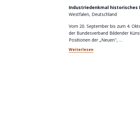
h
n
Industriedenkmal historisches
V
Westfalen, Deutschland
s
e
r
Vom 20. September bis zum 4. Okto
i
a
der Bundesverband Bildender Künstl
c
n
Positionen der „Neuen",
…
s
Weiterlesen
h
t
t
a
l
e
t
n
u
n
,
g
N
e
n
a
S
v
c
h