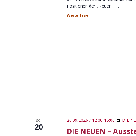
n
.
Positionen der „Neuen",
…
t
g
e
Weiterlesen
e
i
n
n
g
S
e
b
u
e
c
n
.
h
S
e
u
c
u
h
n
e
n
d
20.09.2026 / 12:00
-
15:00
DIE NE
SO.
a
20
DIE NEUEN – Ausst
A
c