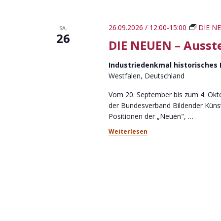
i
l
g
ü
26.09.2026 / 12:00
-
15:00
DIE NE
SA.
s
26
a
DIE NEUEN – Ausst
s
t
e
Industriedenkmal historisches
l
i
Westfalen, Deutschland
w
o
o
Vom 20. September bis zum 4. Okto
r
der Bundesverband Bildender Künstl
n
t
Positionen der „Neuen",
…
.
Weiterlesen