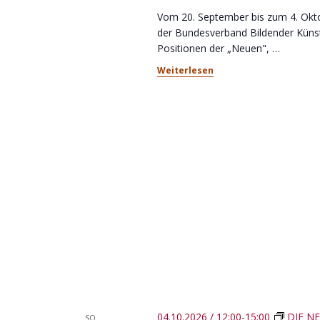
Vom 20. September bis zum 4. Okto
der Bundesverband Bildender Künstl
Positionen der „Neuen",
…
Weiterlesen
04.10.2026 / 12:00
-
15:00
DIE NE
SO.