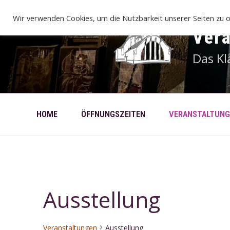
Zum
Inhalt
Wir verwenden Cookies, um die Nutzbarkeit unserer Seiten zu o
springen
Ver
Das Kl
HOME
ÖFFNUNGSZEITEN
VERANSTALTUNG
Ausstellung
Veranstaltungen
Ausstellung