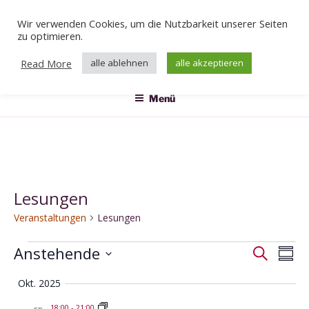
Zum
Wir verwenden Cookies, um die Nutzbarkeit unserer Seiten
Inhalt
Veranstaltungen
zu optimieren.
springen
Das Klärwerk
Read More
alle ablehnen
alle akzeptieren
Menü
Lesungen
Veranstaltungen
Lesungen
Veranstaltungen
Anstehende
V
V
S
Z
e
u
e
D
u
c
Okt. 2025
r
r
a
s
h
a
a
t
18:00
-
21:00