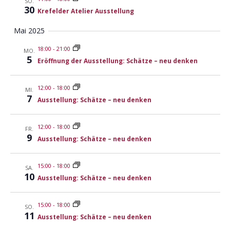
a
SO.
e
n
m
30
u
Krefelder Atelier Ausstellung
n
m
s
m
s
Mai 2025
e
t
a
t
n
a
u
18:00
-
21:00
MO.
f
a
5
l
s
Eröffnung der Ausstellung: Schätze – neu denken
a
l
w
t
s
ä
u
t
s
12:00
-
18:00
MI.
h
n
7
u
u
Ausstellung: Schätze – neu denken
l
n
g
n
e
g
A
12:00
-
18:00
g
FR.
n
n
9
Ausstellung: Schätze – neu denken
e
.
s
n
i
15:00
-
18:00
SA.
S
c
10
Ausstellung: Schätze – neu denken
u
h
t
c
15:00
-
18:00
SO.
e
11
h
Ausstellung: Schätze – neu denken
n