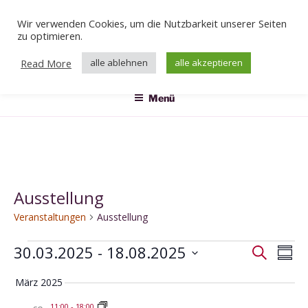
Zum
Wir verwenden Cookies, um die Nutzbarkeit unserer Seiten
Inhalt
Veranstaltungen
zu optimieren.
springen
Das Klärwerk
Read More
alle ablehnen
alle akzeptieren
Menü
Ausstellung
Veranstaltungen
Ausstellung
Veranstaltungen
30.03.2025
 - 
18.08.2025
V
V
S
Z
e
u
e
D
u
c
März 2025
r
r
a
s
h
a
a
t
11:00
-
18:00