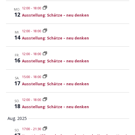
e
-
u
12:00
-
18:00
MO.
N
12
Ausstellung: Schätze – neu denken
n
a
d
v
12:00
-
18:00
MI.
A
i
14
Ausstellung: Schätze – neu denken
n
g
s
a
12:00
-
18:00
FR.
t
i
16
Ausstellung: Schätze – neu denken
i
c
o
h
15:00
-
18:00
SA.
n
17
t
Ausstellung: Schätze – neu denken
e
12:00
-
18:00
n
SO.
18
Ausstellung: Schätze – neu denken
,
N
Aug. 2025
a
17:00
-
21:30
SO.